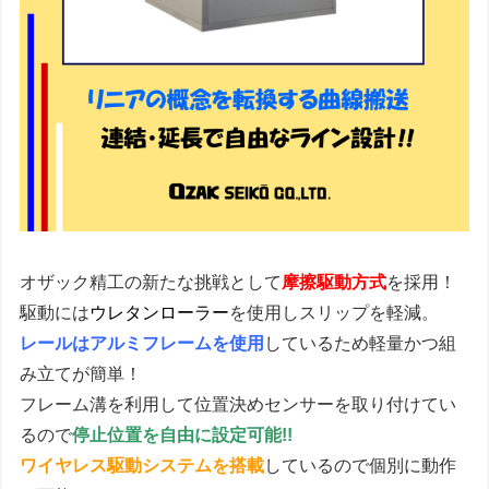
オザック精工の新たな挑戦として
摩擦駆動方式
を採用！
駆動には
ウレタンローラー
を使用しスリップを軽減。
レールはアルミフレームを使用
しているため軽量かつ組
み立てが簡単！
フレーム溝を利用して位置決めセンサーを取り付けてい
るので
停止位置を自由に設定可能!!
ワイヤレス駆動システムを搭載
しているので個別に動作