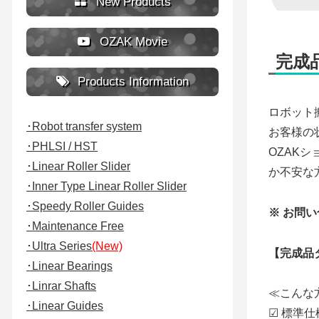
New Products
OZAK Movie
完成
Products Information
ロボット
･Robot transfer system
お客様の
･PHLSI / HST
OZAK
･Linear Roller Slider
か不安な
･Inner Type Linear Roller Slider
･Speedy Roller Guides
※ お問
･Maintenance Free
･Ultra Series
(New)
【完成品
･Linear Bearings
･Linrar Shafts
≪こんな
･Linear Guides
☑ 標準