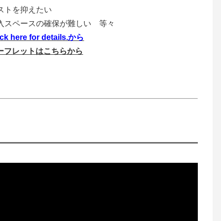
コストを抑えたい
搬入スペースの確保が難しい 等々
ick here for details.から
ーフレットはこちらから