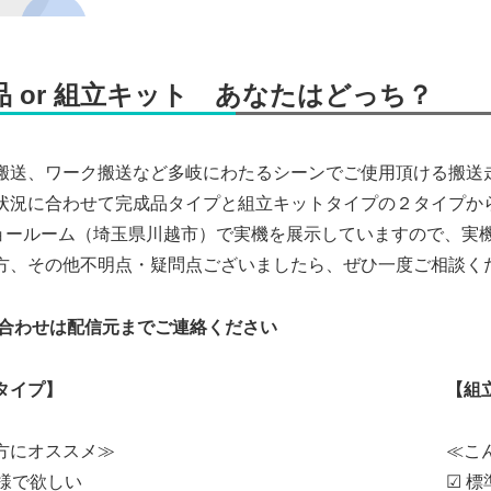
品 or 組立キット あなたはどっち？
搬送、ワーク搬送など多岐にわたるシーンでご使用頂ける搬送
状況に合わせて完成品タイプと組立キットタイプの２タイプか
ショールーム（埼玉県川越市）で実機を展示していますので、実
方、その他不明点・疑問点ございましたら、ぜひ一度ご相談くだ
い合わせは配信元までご連絡ください
タイプ】
【組
方にオススメ≫
≪こ
仕様で欲しい
☑ 