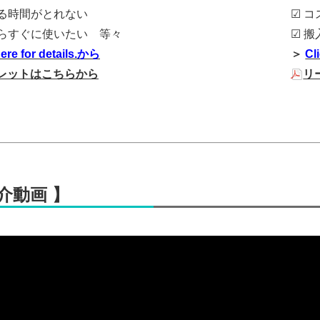
する時間がとれない
☑ 
たらすぐに使いたい 等々
☑ 
here for details.から
＞
Cl
レットはこちらから
リ
介動画 】